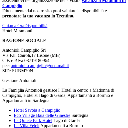
assistendovi nel organizzazione della vostra
vacanza a Madonna di
Campiglio
.
Direttamente dal nostro sito puoi valutare la disponibilità e
prenotare la tua vacanza in Trentino.
Chiama Ora
Disponibilità
Hotel Miramonti
RAGIONE SOCIALE
Antonioli Campiglio Srl
Via F.lli Cairoli,17 Lisone (MB)
C.F. e P.Iva 03719180964
pec:
antonioli-campiglio@pec-mail.it
SID: SUBM70N
Gestione Antonioli
La Famiglia Antonioli gestisce l' Hotel in centro a Madonna di
Campiglio, Hotel sul lago di Garda, Appartamanti a Bormio e
Appartamanti in Sardegna.
Hotel Savoia a Campiglio
Eco Village Baia delle Ginestre
Sardegna
La Quiete Park Hotel
Lago di Garda
La Villa Feleit
Appartamenti a Bormio