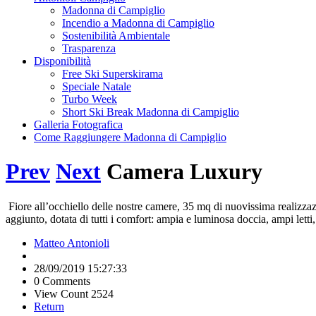
Madonna di Campiglio
Incendio a Madonna di Campiglio
Sostenibilità Ambientale
Trasparenza
Disponibilità
Free Ski Superskirama
Speciale Natale
Turbo Week
Short Ski Break Madonna di Campiglio
Galleria Fotografica
Come Raggiungere Madonna di Campiglio
Prev
Next
Camera Luxury
Fiore all’occhiello delle nostre camere, 35 mq di nuovissima realizzazi
aggiunto, dotata di tutti i comfort: ampia e luminosa doccia, ampi letti, 
Matteo Antonioli
28/09/2019 15:27:33
0 Comments
View Count 2524
Return