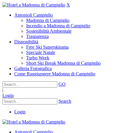
X
Antonioli Campiglio
Madonna di Campiglio
Incendio a Madonna di Campiglio
Sostenibilità Ambientale
Trasparenza
Disponibilità
Free Ski Superskirama
Speciale Natale
Turbo Week
Short Ski Break Madonna di Campiglio
Galleria Fotografica
Come Raggiungere Madonna di Campiglio
GO
|
Login
Search
Login
Antonioli Campiglio