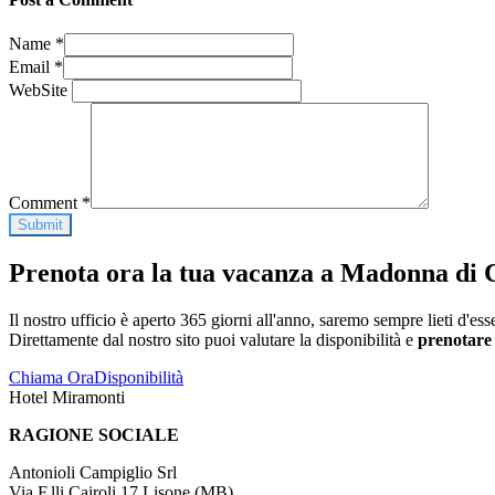
Name
*
Email
*
WebSite
Comment
*
Prenota ora la tua vacanza a Madonna di 
Il nostro ufficio è aperto 365 giorni all'anno, saremo sempre lieti d'e
Direttamente dal nostro sito puoi valutare la disponibilità e
prenotare 
Chiama Ora
Disponibilità
Hotel Miramonti
RAGIONE SOCIALE
Antonioli Campiglio Srl
Via F.lli Cairoli,17 Lisone (MB)