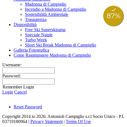
Madonna di Campiglio
Incendio a Madonna di Campiglio
Sostenibilità Ambientale
Trasparenza
Disponibilità
Free Ski Superskirama
Speciale Natale
Turbo Week
Short Ski Break Madonna di Campiglio
Galleria Fotografica
Come Raggiungere Madonna di Campiglio
Username:
Password:
Remember Login
Login
Cancel
Reset Password
Copyright 2014 to 2026: Antonioli Campiglio s.r.l Socio Unico - P.I.
03719180964
|
Privacy Statement
|
Terms Of Use